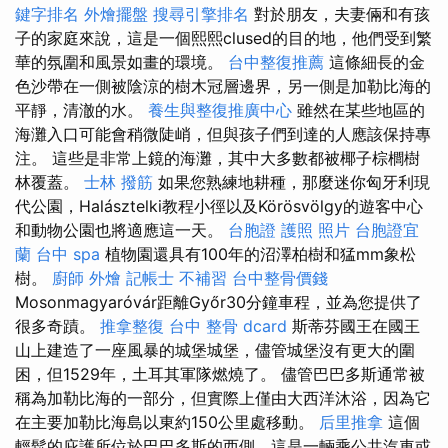
鍵字排名
外燴擺盤
搜尋引擎排名
對於朋友，夫妻倆和有孩
子的家庭來說，這是一個熙熙clused的目的地，他們受到繁
華的氛圍和風景如畫的環境。
台中整復推薦
這條細長的金
色沙帶在一側被陰涼的樹木冠層邊界，另一側是加勒比海的
平靜，清澈的水。
養生與整復推廣中心
雖然在某些地區的
海灘入口可能會稍微陡峭，但與孩子們到達的人應該保持專
注。 這些是非常上鏡的海灘，其中大多數都被椰子棕櫚樹
林覆蓋。
士林 撥筋
如果您熟練地耕種，那麼迷你匈牙利現
代公園，Halásztelki教程小徑以及Körösvölgy的遊客中心
和動物公園也將適應這一天。
台胞證 護照 照片
台胞證宜
蘭
台中 spa
植物園還具有100年的沼澤柏樹和猛mm象松
樹。
廚師 外燴
記帳士 不補習
台中整骨價錢
Mosonmagyaróvár距離Győr30分鐘車程，並為您提供了
很多奇蹟。
推拿整復
台中 整骨 dcard
斯蒂芬國王在國王
山上建造了一座風暴的城堡城堡，儘管城堡沒有更大的圍
困，但1529年，土耳其軍隊燃燒了。 儘管巴巴多斯通常被
稱為加勒比海的一部分，但實際上僅由大西洋沐浴，因為它
在主要加勒比海島以東約150公里處移動。
后里推拿
這個
輕鬆的庇護所位於巴巴多斯的西側，這是一輛乘公共汽車或