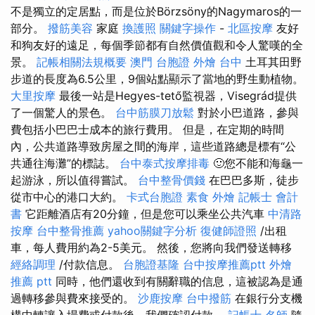
不是獨立的定居點，而是位於Börzsöny的Nagymaros的一
部分。
撥筋美容
家庭
換護照
關鍵字操作
-
北區按摩
友好
和狗友好的遠足，每個季節都有自然價值觀和令人驚嘆的全
景。
記帳相關法規概要
澳門 台胞證
外燴 台中
土耳其田野
步道的長度為6.5公里，9個站點顯示了當地的野生動植物。
大里按摩
最後一站是Hegyes-tető監視器，Visegrád提供
了一個驚人的景色。
台中筋膜刀放鬆
對於小巴道路，參與
費包括小巴巴士成本的旅行費用。 但是，在定期的時間
內，公共道路導致房屋之間的海岸，這些道路總是標有“公
共通往海灘”的標誌。
台中泰式按摩排毒
🙂您不能和海龜一
起游泳，所以值得嘗試。
台中整骨價錢
在巴巴多斯，徒步
從市中心的港口大約。
卡式台胞證
素食 外燴
記帳士 會計
書
它距離酒店有20分鐘，但是您可以乘坐公共汽車
中清路
按摩
台中整骨推薦
yahoo關鍵字分析
復健師證照
/出租
車，每人費用約為2-5美元。 然後，您將向我們發送轉移
經絡調理
/付款信息。
台胞證基隆
台中按摩推薦ptt
外燴
推薦 ptt
同時，他們還收到有關辭職的信息，這被認為是通
過轉移參與費來接受的。
沙鹿按摩
台中撥筋
在銀行分支機
構中轉讓入場費或付款後，我們確認付款。
記帳士 名師
隨