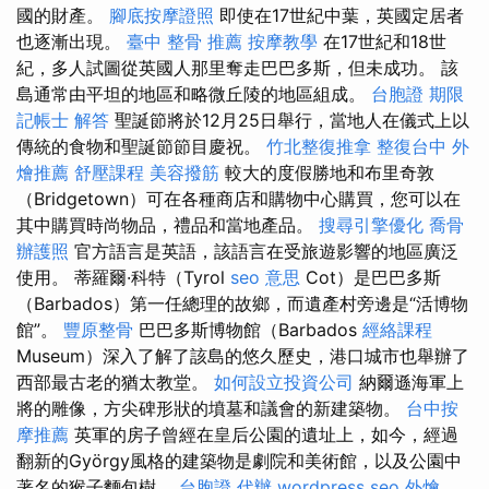
國的財產。
腳底按摩證照
即使在17世紀中葉，英國定居者
也逐漸出現。
臺中 整骨 推薦
按摩教學
在17世紀和18世
紀，多人試圖從英國人那里奪走巴巴多斯，但未成功。 該
島通常由平坦的地區和略微丘陵的地區組成。
台胞證 期限
記帳士 解答
聖誕節將於12月25日舉行，當地人在儀式上以
傳統的食物和聖誕節節目慶祝。
竹北整復推拿
整復台中
外
燴推薦
舒壓課程
美容撥筋
較大的度假勝地和布里奇敦
（Bridgetown）可在各種商店和購物中心購買，您可以在
其中購買時尚物品，禮品和當地產品。
搜尋引擎優化
喬骨
辦護照
官方語言是英語，該語言在受旅遊影響的地區廣泛
使用。 蒂羅爾·科特（Tyrol
seo 意思
Cot）是巴巴多斯
（Barbados）第一任總理的故鄉，而遺產村旁邊是“活博物
館”。
豐原整骨
巴巴多斯博物館（Barbados
經絡課程
Museum）深入了解了該島的悠久歷史，港口城市也舉辦了
西部最古老的猶太教堂。
如何設立投資公司
納爾遜海軍上
將的雕像，方尖碑形狀的墳墓和議會的新建築物。
台中按
摩推薦
英軍的房子曾經在皇后公園的遺址上，如今，經過
翻新的György風格的建築物是劇院和美術館，以及公園中
著名的猴子麵包樹。
台胞證 代辦
wordpress seo
外燴