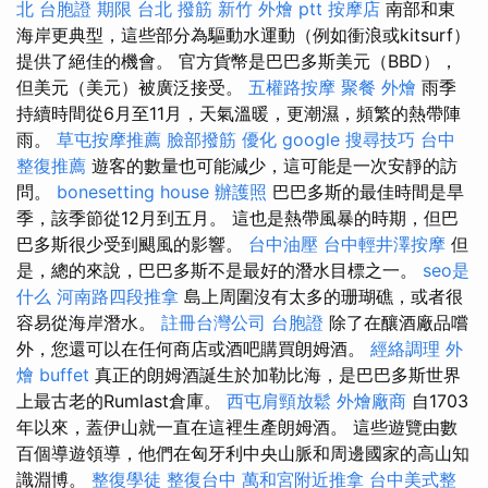
北
台胞證 期限
台北 撥筋
新竹 外燴 ptt
按摩店
南部和東
海岸更典型，這些部分為驅動水運動（例如衝浪或kitsurf）
提供了絕佳的機會。 官方貨幣是巴巴多斯美元（BBD），
但美元（美元）被廣泛接受。
五權路按摩
聚餐 外燴
雨季
持續時間從6月至11月，天氣溫暖，更潮濕，頻繁的熱帶陣
雨。
草屯按摩推薦
臉部撥筋
優化
google 搜尋技巧
台中
整復推薦
遊客的數量也可能減少，這可能是一次安靜的訪
問。
bonesetting house
辦護照
巴巴多斯的最佳時間是旱
季，該季節從12月到五月。 這也是熱帶風暴的時期，但巴
巴多斯很少受到颶風的影響。
台中油壓
台中輕井澤按摩
但
是，總的來說，巴巴多斯不是最好的潛水目標之一。
seo是
什么
河南路四段推拿
島上周圍沒有太多的珊瑚礁，或者很
容易從海岸潛水。
註冊台灣公司
台胞證
除了在釀酒廠品嚐
外，您還可以在任何商店或酒吧購買朗姆酒。
經絡調理
外
燴 buffet
真正的朗姆酒誕生於加勒比海，是巴巴多斯世界
上最古老的Rumlast倉庫。
西屯肩頸放鬆
外燴廠商
自1703
年以來，蓋伊山就一直在這裡生產朗姆酒。 這些遊覽由數
百個導遊領導，他們在匈牙利中央山脈和周邊國家的高山知
識淵博。
整復學徒
整復台中
萬和宮附近推拿
台中美式整