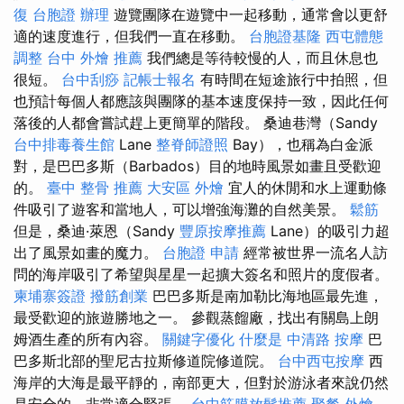
復
台胞證 辦理
遊覽團隊在遊覽中一起移動，通常會以更舒
適的速度進行，但我們一直在移動。
台胞證基隆
西屯體態
調整
台中 外燴 推薦
我們總是等待較慢的人，而且休息也
很短。
台中刮痧
記帳士報名
有時間在短途旅行中拍照，但
也預計每個人都應該與團隊的基本速度保持一致，因此任何
落後的人都會嘗試趕上更簡單的階段。 桑迪巷灣（Sandy
台中排毒養生館
Lane
整脊師證照
Bay），也稱為白金派
對，是巴巴多斯（Barbados）目的地時風景如畫且受歡迎
的。
臺中 整骨 推薦
大安區 外燴
宜人的休閒和水上運動條
件吸引了遊客和當地人，可以增強海灘的自然美景。
鬆筋
但是，桑迪·萊恩（Sandy
豐原按摩推薦
Lane）的吸引力超
出了風景如畫的魔力。
台胞證 申請
經常被世界一流名人訪
問的海岸吸引了希望與星星一起擴大簽名和照片的度假者。
柬埔寨簽證
撥筋創業
巴巴多斯是南加勒比海地區最先進，
最受歡迎的旅遊勝地之一。 參觀蒸餾廠，找出有關島上朗
姆酒生產的所有內容。
關鍵字優化
什麼是
中清路 按摩
巴
巴多斯北部的聖尼古拉斯修道院修道院。
台中西屯按摩
西
海岸的大海是最平靜的，南部更大，但對於游泳者來說仍然
是安全的，非常適合緊張。
台中筋膜放鬆推薦
聚餐 外燴