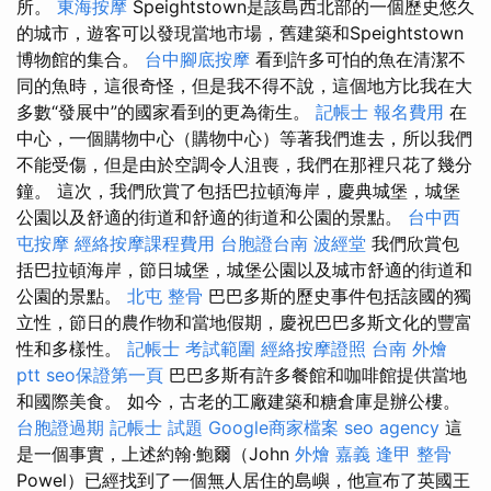
所。
東海按摩
Speightstown是該島西北部的一個歷史悠久
的城市，遊客可以發現當地市場，舊建築和Speightstown
博物館的集合。
台中腳底按摩
看到許多可怕的魚在清潔不
同的魚時，這很奇怪，但是我不得不說，這個地方比我在大
多數“發展中”的國家看到的更為衛生。
記帳士 報名費用
在
中心，一個購物中心（購物中心）等著我們進去，所以我們
不能受傷，但是由於空調令人沮喪，我們在那裡只花了幾分
鐘。 這次，我們欣賞了包括巴拉頓海岸，慶典城堡，城堡
公園以及舒適的街道和舒適的街道和公園的景點。
台中西
屯按摩
經絡按摩課程費用
台胞證台南
波經堂
我們欣賞包
括巴拉頓海岸，節日城堡，城堡公園以及城市舒適的街道和
公園的景點。
北屯 整骨
巴巴多斯的歷史事件包括該國的獨
立性，節日的農作物和當地假期，慶祝巴巴多斯文化的豐富
性和多樣性。
記帳士 考試範圍
經絡按摩證照
台南 外燴
ptt
seo保證第一頁
巴巴多斯有許多餐館和咖啡館提供當地
和國際美食。 如今，古老的工廠建築和糖倉庫是辦公樓。
台胞證過期
記帳士 試題
Google商家檔案
seo agency
這
是一個事實，上述約翰·鮑爾（John
外燴 嘉義
逢甲 整骨
Powel）已經找到了一個無人居住的島嶼，他宣布了英國王