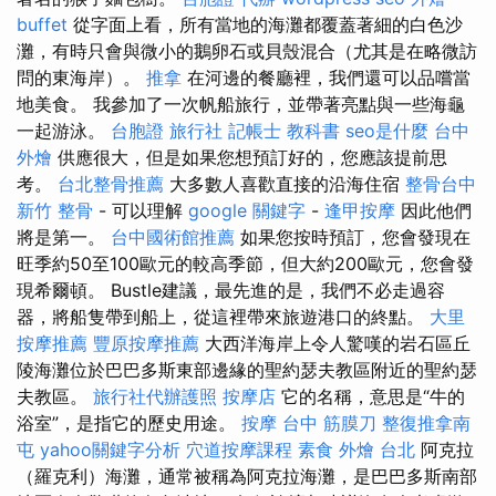
buffet
從字面上看，所有當地的海灘都覆蓋著細的白色沙
灘，有時只會與微小的鵝卵石或貝殼混合（尤其是在略微訪
問的東海岸）。
推拿
在河邊的餐廳裡，我們還可以品嚐當
地美食。 我參加了一次帆船旅行，並帶著亮點與一些海龜
一起游泳。
台胞證 旅行社
記帳士 教科書
seo是什麼
台中
外燴
供應很大，但是如果您想預訂好的，您應該提前思
考。
台北整骨推薦
大多數人喜歡直接的沿海住宿
整骨台中
新竹 整骨
- 可以理解
google 關鍵字
-
逢甲按摩
因此他們
將是第一。
台中國術館推薦
如果您按時預訂，您會發現在
旺季約50至100歐元的較高季節，但大約200歐元，您會發
現希爾頓。 Bustle建議，最先進的是，我們不必走過容
器，將船隻帶到船上，從這裡帶來旅遊港口的終點。
大里
按摩推薦
豐原按摩推薦
大西洋海岸上令人驚嘆的岩石區丘
陵海灘位於巴巴多斯東部邊緣的聖約瑟夫教區附近的聖約瑟
夫教區。
旅行社代辦護照
按摩店
它的名稱，意思是“牛的
浴室”，是指它的歷史用途。
按摩
台中 筋膜刀
整復推拿南
屯
yahoo關鍵字分析
穴道按摩課程
素食 外燴 台北
阿克拉
（羅克利）海灘，通常被稱為阿克拉海灘，是巴巴多斯南部