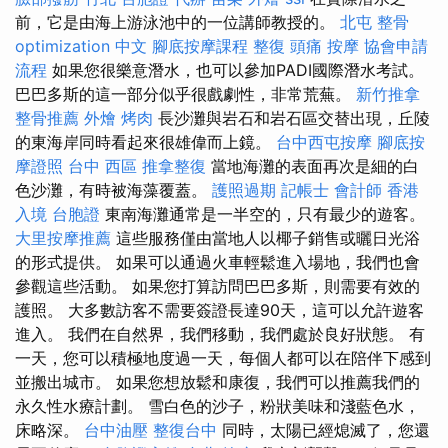
前，它是由海上游泳池中的一位講師教授的。
北屯 整骨
optimization 中文
腳底按摩課程
整復
頭痛 按摩
協會申請
流程
如果您很樂意潛水，也可以參加PADI國際潛水考試。
巴巴多斯的這一部分似乎很戲劇性，非常荒蕪。
新竹推拿
整骨推薦
外燴 烤肉
長沙灘與岩石和岩石區交替出現，丘陵
的東海岸同時看起來很雄偉而上鏡。
台中西屯按摩
腳底按
摩證照
台中 西區 推拿整復
當地海灘的表面再次是細的白
色沙灘，有時被海藻覆蓋。
護照過期
記帳士 會計師
香港
入境 台胞證
東南海灘通常是一半空的，只有最少的遊客。
大里按摩推薦
這些服務僅由當地人以椰子銷售或曬日光浴
的形式提供。 如果可以通過火車輕鬆進入場地，我們也會
參觀這些活動。 如果您打算訪問巴巴多斯，則需要有效的
護照。 大多數訪客不需要簽證長達90天，這可以允許遊客
進入。 我們在自然界，我們移動，我們處於良好狀態。 有
一天，您可以積極地度過一天，每個人都可以在陪伴下感到
並搬出城市。 如果您想放鬆和康復，我們可以推薦我們的
永久性水療計劃。 雪白色的沙子，粉狀美味和淺藍色水，
床略深。
台中油壓
整復台中
同時，太陽已經熄滅了，您還