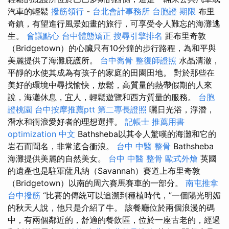
汽車的輕鬆
撥筋領行
-
台北會計事務所
台胞證 期限
布里
奇鎮，有望進行風景如畫的旅行，可享受令人難忘的海灘逃
生。
會議點心
台中體態矯正
搜尋引擎排名
距布里奇敦
（Bridgetown）的心臟只有10分鐘的步行路程，為和平與
美麗提供了海灘庇護所。
台中喬骨
整復師證照
水晶清澈，
平靜的水使其成為有孩子的家庭的田園田地。 對於那些在
美好的環境中尋找愉快，放鬆，高質量的熱帶假期的人來
說，海灘休息，宜人，輕鬆遊覽和西方質量的服務。
台胞
證桃園
台中按摩推薦ptt
第二專長證照
曬日光浴，浮潛，
潛水和衝浪愛好者的理想選擇。
記帳士 推薦用書
optimization 中文
Bathsheba以其令人驚嘆的海灘和它的
岩石而聞名，非常適合衝浪。
台中 中醫 整骨
Bathsheba
海灘提供美麗的自然美女。
台中 中醫 整骨
歐式外燴
英國
的遺產也是駐軍薩凡納（Savannah）賽道上布里奇敦
（Bridgetown）以南的周六賽馬賽車的一部分。
南屯推拿
台中撥筋
“比賽的傳統可以追溯到種植時代，”一個陽光明媚
的秋天人說，他只是介紹了牛。 該餐廳位於兩個浪漫的碼
中，有兩個鄰近的，舒適的餐飲區，位於一座古老的，經過