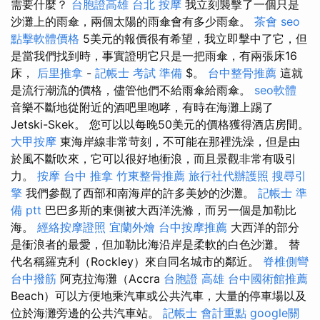
需要什麼？
台胞證高雄
台北 按摩
我立刻襲擊了一個只是
沙灘上的雨傘，兩個太陽的雨傘會有多少雨傘。
茶會
seo
點擊軟體價格
5美元的報價很有希望，我立即擊中了它，但
是當我們找到時，事實證明它只是一把雨傘，有兩張床16
床，
后里推拿
-
記帳士 考試 準備
$。
台中整骨推薦
這就
是流行潮流的價格，儘管他們不給雨傘給雨傘。
seo軟體
音樂不斷地從附近的酒吧里咆哮，有時在海灘上踢了
Jetski-Skek。 您可以以每晚50美元的價格獲得酒店房間。
大甲按摩
東海岸線非常苛刻，不可能在那裡洗澡，但是由
於風不斷吹來，它可以很好地衝浪，而且景觀非常有吸引
力。
按摩
台中 推拿
竹東整骨推薦
旅行社代辦護照
搜尋引
擎
我們參觀了西部和南海岸的許多美妙的沙灘。
記帳士 準
備 ptt
巴巴多斯的東側被大西洋洗滌，而另一個是加勒比
海。
經絡按摩證照
宜蘭外燴
台中按摩推薦
大西洋的部分
是衝浪者的最愛，但加勒比海沿岸是柔軟的白色沙灘。 替
代名稱羅克利（Rockley）來自同名城市的鄰近。
脊椎側彎
台中撥筋
阿克拉海灘（Accra
台胞證 高雄
台中國術館推薦
Beach）可以方便地乘汽車或公共汽車，大量的停車場以及
位於海灘旁邊的公共汽車站。
記帳士 會計重點
google關