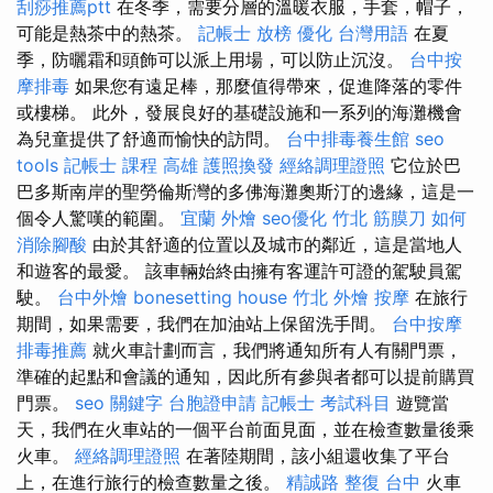
刮痧推薦ptt
在冬季，需要分層的溫暖衣服，手套，帽子，
可能是熱茶中的熱茶。
記帳士 放榜
優化 台灣用語
在夏
季，防曬霜和頭飾可以派上用場，可以防止沉沒。
台中按
摩排毒
如果您有遠足棒，那麼值得帶來，促進降落的零件
或樓梯。 此外，發展良好的基礎設施和一系列的海灘機會
為兒童提供了舒適而愉快的訪問。
台中排毒養生館
seo
tools
記帳士 課程 高雄
護照換發
經絡調理證照
它位於巴
巴多斯南岸的聖勞倫斯灣的多佛海灘奧斯汀的邊緣，這是一
個令人驚嘆的範圍。
宜蘭 外燴
seo優化
竹北 筋膜刀
如何
消除腳酸
由於其舒適的位置以及城市的鄰近，這是當地人
和遊客的最愛。 該車輛始終由擁有客運許可證的駕駛員駕
駛。
台中外燴
bonesetting house
竹北 外燴
按摩
在旅行
期間，如果需要，我們在加油站上保留洗手間。
台中按摩
排毒推薦
就火車計劃而言，我們將通知所有人有關門票，
準確的起點和會議的通知，因此所有參與者都可以提前購買
門票。
seo 關鍵字
台胞證申請
記帳士 考試科目
遊覽當
天，我們在火車站的一個平台前面見面，並在檢查數量後乘
火車。
經絡調理證照
在著陸期間，該小組還收集了平台
上，在進行旅行的檢查數量之後。
精誠路 整復 台中
火車