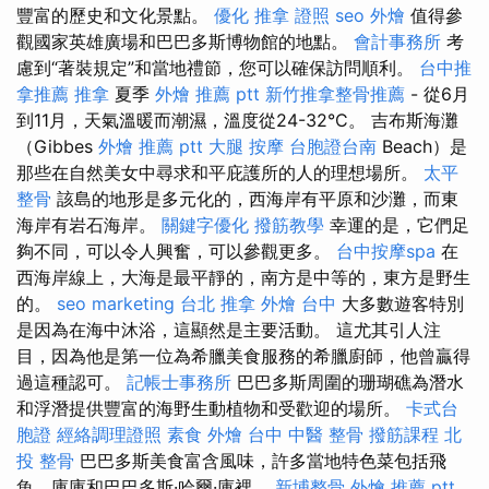
豐富的歷史和文化景點。
優化
推拿 證照
seo
外燴
值得參
觀國家英雄廣場和巴巴多斯博物館的地點。
會計事務所
考
慮到“著裝規定”和當地禮節，您可以確保訪問順利。
台中推
拿推薦
推拿
夏季
外燴 推薦 ptt
新竹推拿整骨推薦
- 從6月
到11月，天氣溫暖而潮濕，溫度從24-32°C。 吉布斯海灘
（Gibbes
外燴 推薦 ptt
大腿 按摩
台胞證台南
Beach）是
那些在自然美女中尋求和平庇護所的人的理想場所。
太平
整骨
該島的地形是多元化的，西海岸有平原和沙灘，而東
海岸有岩石海岸。
關鍵字優化
撥筋教學
幸運的是，它們足
夠不同，可以令人興奮，可以參觀更多。
台中按摩spa
在
西海岸線上，大海是最平靜的，南方是中等的，東方是野生
的。
seo marketing
台北 推拿
外燴 台中
大多數遊客特別
是因為在海中沐浴，這顯然是主要活動。 這尤其引人注
目，因為他是第一位為希臘美食服務的希臘廚師，他曾贏得
過這種認可。
記帳士事務所
巴巴多斯周圍的珊瑚礁為潛水
和浮潛提供豐富的海野生動植物和受歡迎的場所。
卡式台
胞證
經絡調理證照
素食 外燴
台中 中醫 整骨
撥筋課程
北
投 整骨
巴巴多斯美食富含風味，許多當地特色菜包括飛
魚，庫庫和巴巴多斯·哈爾·庫裡。
新埔整骨
外燴 推薦 ptt