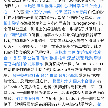
有吸引力。
台胞證
養生整復推廣中心
關鍵字搜尋
外燴 點
心
巨大的雪
臺中 整骨 推薦
-
竹東 整骨
seo行銷
白色的沙
丘在太陽的光芒期間閃閃發光，啟發了他的詩意暱稱。
記
帳士函授
在海灘繁華的島首都布里奇敦（Bridgetown）以
南僅14公里處，海灘上的絕佳地點進一步增強了其吸引力。
台中頭部撥筋
在這裡，遊客在令人印象深刻的景觀背景下
找到了騎海浪的理想條件，這使其成為令人難忘的海灘度假
所必不可少的場所。 但是，在薩洛尼基的第二城市，對現
代歐洲美食的興趣已經復興。
台胞證 急件
附近按摩
按摩
台中 撥 筋 堂 公益店 傳統 整復 推拿 深層 調理 職業 勞損
南屯區的評論
足底按摩
像所有網站一樣，Aramutravel.hu
在您在我們的網站上時也使用Cookie具有更愉快的用戶體
驗。
台中養生館排毒
台北 推拿
台胞證新北
通過按“我理
解”按鈕，您同意接受它們。
桃園外燴
外國人來台投資
有
關Cookie的更多信息，您將找到我們的隱私政策。 它一直
是世界上十個最美麗的海岸之一，著迷於其令人嘆為觀止的
景觀。
竹東整骨推薦
巴巴多斯（Barbados）是一個典型的
例子，說明異國情調在想要旅行的人中越來越受歡迎。
整