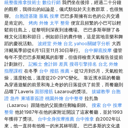
統整復推拿技術士
數位行銷
我們坐在後排，經過二十分鐘
的觀察，我得出的結論是，儀式類似於天主教群眾，也很無
聊。
台胞證基隆
脹氣 按摩
巴巴多斯擁有出色的公共交通
是肯定的。
烤肉 外燴
太平 整骨
便宜且頻繁的小巴可以輕
鬆前往島上，從黎明到深夜到達機場。 巴巴多斯舉辦了各
種文化活動和節日，例如節日的農作物，這是當地音樂和舞
蹈的慶祝活動。
波經堂
外燴 台北
yahoo關鍵字分析
大西
洋颶風季節從6月1日至11月30日舉行。
台中腳底按摩
儘管
每年不受巴巴多斯颶風的影響，但值得檢查天氣報告並提前
計劃旅行。
記帳士 會計師 差異
搜尋引擎排名
台北 外燴
指壓課程
在冬季
台中 撥筋 推薦
- 從12月到5月，天氣較乾
燥，溫度較低，溫度從20-29°C變化。 靠近濱水區的餐廳
為穿過遊艇的前景和海上奇妙的日落提供了前景，而餐廳則
品嚐了Laveris
面部撥筋
Lazarou的獎項。
拔罐教學
台胞
證 急件
柬埔寨簽證
桃園外燴
台中整脊
拉扎魯
（Lazarou）跟隨他的父親擔任郵輪廚師。
搜索
台中 按摩
整骨
他於1987年在他的家附近開設了這家餐廳，並於1993
年獲得了獎項。
台中全身按摩推薦
台中推拿
自2002年以
來，他一直持有他唯一的米其林明星。 巴巴多斯的文化遺