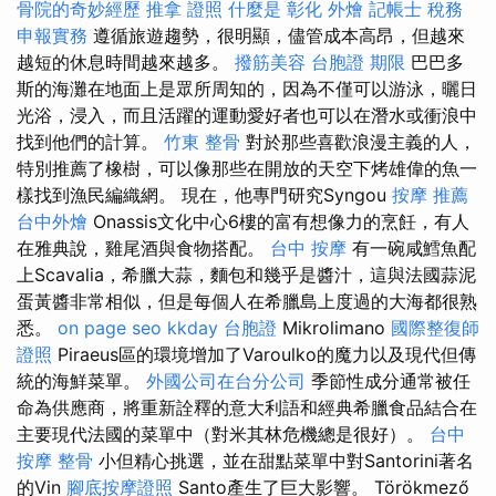
骨院的奇妙經歷
推拿 證照
什麼是
彰化 外燴
記帳士 稅務
申報實務
遵循旅遊趨勢，很明顯，儘管成本高昂，但越來
越短的休息時間越來越多。
撥筋美容
台胞證 期限
巴巴多
斯的海灘在地面上是眾所周知的，因為不僅可以游泳，曬日
光浴，浸入，而且活躍的運動愛好者也可以在潛水或衝浪中
找到他們的計算。
竹東 整骨
對於那些喜歡浪漫主義的人，
特別推薦了橡樹，可以像那些在開放的天空下烤雄偉的魚一
樣找到漁民編織網。 現在，他專門研究Syngou
按摩 推薦
台中外燴
Onassis文化中心6樓的富有想像力的烹飪，有人
在雅典說，雞尾酒與食物搭配。
台中 按摩
有一碗咸鱈魚配
上Scavalia，希臘大蒜，麵包和幾乎是醬汁，這與法國蒜泥
蛋黃醬非常相似，但是每個人在希臘島上度過的大海都很熟
悉。
on page seo
kkday 台胞證
Mikrolimano
國際整復師
證照
Piraeus區的環境增加了Varoulko的魔力以及現代但傳
統的海鮮菜單。
外國公司在台分公司
季節性成分通常被任
命為供應商，將重新詮釋的意大利語和經典希臘食品結合在
主要現代法國的菜單中（對米其林危機總是很好）。
台中
按摩 整骨
小但精心挑選，並在甜點菜單中對Santorini著名
的Vin
腳底按摩證照
Santo產生了巨大影響。 Törökmező