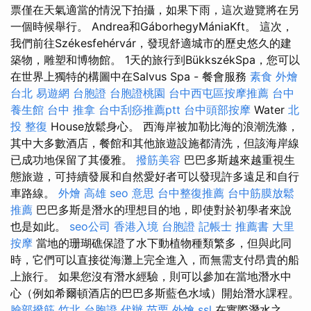
票僅在天氣適當的情況下拍攝，如果下雨，這次遊覽將在另
一個時候舉行。 Andrea和GáborhegyMániaKft。 這次，
我們前往Székesfehérvár，發現舒適城市的歷史悠久的建
築物，雕塑和博物館。 1天的旅行到BükkszékSpa，您可以
在世界上獨特的構圖中在Salvus Spa - 餐會服務
素食 外燴
台北
易遊網 台胞證
台胞證桃園
台中西屯區按摩推薦
台中
養生館
台中 推拿
台中刮痧推薦ptt
台中頭部按摩
Water
北
投 整復
House放鬆身心。 西海岸被加勒比海的浪潮洗滌，
其中大多數酒店，餐館和其他旅遊設施都清洗，但該海岸線
已成功地保留了其優雅。
撥筋美容
巴巴多斯越來越重視生
態旅遊，可持續發展和自然愛好者可以發現許多遠足和自行
車路線。
外燴 高雄
seo 意思
台中整復推薦
台中筋膜放鬆
推薦
巴巴多斯是潛水的理想目的地，即使對於初學者來說
也是如此。
seo公司
香港入境 台胞證
記帳士 推薦書
大里
按摩
當地的珊瑚礁保證了水下動植物種類繁多，但與此同
時，它們可以直接從海灘上完全進入，而無需支付昂貴的船
上旅行。 如果您沒有潛水經驗，則可以參加在當地潛水中
心（例如希爾頓酒店的巴巴多斯藍色水域）開始潛水課程。
臉部撥筋 竹北
台胞證 代辦
苗栗 外燴
ssl
在實際潛水之