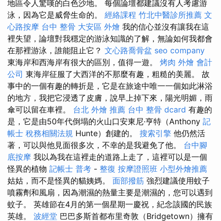
地區令人驚嘆的白色沙地。 每個論壇都建議沒有人考慮游
泳，因為它是威脅生命的。
經絡課程
竹北中醫診所推薦
文
心路按摩
台中 整骨
大安區 外燴
我的信心並沒有讓我在這
裡失望，論壇對我穩定的游泳知識的了解，無論如何我都會
在那裡游泳，誰能阻止它？
文心路喬骨盆
seo company
東海岸和西海岸有很大的區別，值得一遊。
烤肉 外燴
會計
公司
東海岸征服了大西洋的不那麼有趣，粗糙的美麗。 故
事中的一個有趣的轉折是，它是在旅途中唯一一個如此淋浴
的地方，我把它浸透了皮膚，說早上掉下來，陽光明媚，雨
傘可以留在車裡。
台北 外燴 推薦
台中 整骨 dcard
有趣的
是，它是由50年代倒塌的火山口安東尼·亨特（Anthony
記
帳士 稅務相關法規
Hunte）創建的。
搜索引擎
他仍然活
著，可以與他見面很多次，不幸的是我避免了他。
台中腳
底按摩
我以為我在這裡走的道路上走了，這裡可以是一個
怪異的植物
記帳士 普考
-
整復
按摩證照班
小型外燴推薦
姑姑，而不是怪異的貓姨媽。
面部撥筋
強烈建議使用蚊子
噴霧劑和風扇，因為潮濕的熱量主要是潮濕的，您可以遇到
蚊子。 英雄節在4月的第一個星期一慶祝，紀念該國的民族
英雄。
波經堂
巴巴多斯首都布里奇敦（Bridgetown）擁有