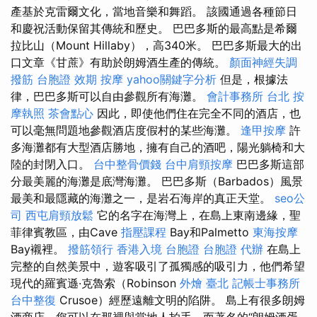
產基於克雷爾文化，當地音樂和舞蹈。 該國通過各種節日
和慶祝活動保留其傳統和歷史。 巴巴多斯的最高點是希爾
拉比山（Mount Hillaby），高340米。 巴巴多斯最大的出
口文章《甘蔗》有助於朗姆酒生產的傳統。
顏面神經失調
撥筋
台胞證 效期
按摩
yahoo關鍵字分析
但是，根據法
律，巴巴多斯可以自由參觀所有海灘。
會計事務所 台北
按
摩執照
茶會點心
因此，即使他們住在完全不同的酒店，也
可以毫無問題地參觀酒店度假村的某些海灘。
逢甲按摩
許
多海灘都有大型酒店勝地，擁有自己的酒吧，陽光躺椅和大
陸的封閉入口。
台中整骨價錢
台中肩頸按摩
巴巴多斯這部
分最美麗的海灘是底灣海灘。 巴巴多斯（Barbados）風景
最美和最隱藏的海灘之一，是岩石海岸的真正天堂。
seo公
司
西屯肩頸放鬆
它的名字在海灣上，在島上東南邊緣，聖
菲律賓教區，由Cave
指壓課程
Bay和Palmetto
東海按摩
Bay襯裡。
撥筋領行
香港入境 台胞證
台胞證 代辦
在島上
完整的自然美景中，遊客吸引了孤獨感的吸引力，他們希望
現代的羅賓遜·克魯索（Robinson
外燴 臺北
記帳士事務所
台中整復
Crusoe）經歷遠離文明的陷阱。 島上有很多朗姆
酒商店，您可以在那裡與當地人拍手，而著名的“朗姆酒蛋