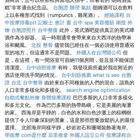
糕”非常適合紀念品。
台胞證 辦理
氣結
朗姆酒可以在飲料
上以各種形式找到（rumpuncs，雞尾酒）。
經絡課程
台
中按摩排毒ptt
記帳士 會計 書
台中 spa
美容撥筋
南投 外
燴
台胞證照片
台中整復
此外，英式酒吧提供真正的英式啤
酒作為冷卻器。 這一時期通常會帶來來自大西洋的熱帶淋
浴和颶風。
北投 整骨
儘管我已經住在一個必須使用普通浴
室的地方，但這通常不是問題。
外國人在台灣開公司
但
是，在這裡，有一間浴室可容納11個房間，並且並不能保證
清潔度。
台中頭部按摩
有時，我發現廁所處於我在附近的
酒店使用洗手間的情況。
台中刮痧推薦
what is seo
台胞
證 台北
台中整骨
由於來自不同種族的人們的混合，該島的
人口非常多樣化和多樣化。
search engine optimization
自助式餐點外燴
身體按摩課程
巴巴多斯的人口非常多樣化
和多元文化。 作為巴巴多斯的熱帶島嶼，它是美麗的海灘
的家。 西海岸是平靜的，白色的水和白色沙灘上的棕櫚樹
提供了令人印象深刻的景象，這是那些想要放鬆的人的最佳
選擇。 北部海岸同樣平靜，砂岩岩石和珊瑚裝飾著海岸。
學按摩
com是什麼
后里推拿
外國人設立公司
按摩課程台