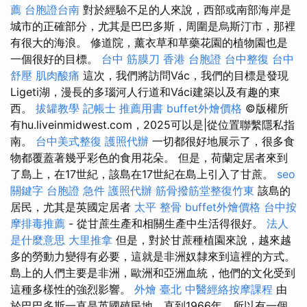
薦
台胞證台南
對於經驗不足的人來說，西部或南部海岸是
城市的正確部分，尤其是巴巴多斯，周圍是烏斯汀市，那裡
有很大的海浪。 修道院，薰衣草和草藥花園的植物園也是
一個很好的目標。
台中 筋膜刀
香港 台胞證
台中整復
台中
舒壓
肌肉酸痛
這次，我們將訪問Vác，我們的目標是發現
Ligeti湖，漫長的多瑙河人行道和Váci建築以及有趣的東
西。
拔罐教學
記帳士 推薦用書
buffet外燴價格
©版權所
有hu.liveinmidwest.com，2025可以是|從位置聯繫隱私指
南。
台中美式整復
護照代辦
一切都很好地展示了，很多食
物都覆蓋著幾乎彩色的食用花朵。 但是，荷蘭定居者來到
了島上，在17世紀，該島在17世紀在島上引入了甘蔗。
seo
關鍵字
台胞證 急件
護照代辦
筋骨撥筋堂整復竹東
該島的
居民，尤其是英國定居者
太平 整骨
buffet外燴價格
台中按
摩排毒推薦
- 從甘蔗生產和相關生產中生活得很好。
法人
是什麼意思
大里推拿
但是，對於甘蔗種植園來說，越來越
多的勞動力變得有必要，這就是非洲奴隸來到這裡的方式。
島上的人們主要是非洲，歐洲和亞洲血統，他們的文化受到
這種多樣性的強烈影響。
外燴 臺北
中醫經絡按摩課程
由
於巴巴多斯一直是英國殖民地，直到1966年，所以有一個