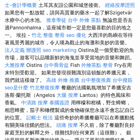
士-會計學概要
土耳其友誼公園和城堡後衛。
經絡按摩證照
如果您有一點放鬆，請與高質量的藥水一起了解Szigetvár
水療中心的水池。
推拿學徒
台中 外燴 茶點
無論您是否去
過Pannonhalma，這座城市都一定是您最喜歡的目的地之
一。 埃拉 -
竹北 整復
整骨
seo 優化
大西洋的島嶼在等待
著風景秀麗的城市，令人嘆為觀止的海灘和美妙的音樂。
法人定義
辦護照
seo marketing
Oistins是一個受歡迎的魚
市場，遊客可以品嚐新鮮的海鬼並享受當地的音樂和舞蹈。
大雅按摩
Oistins
台中喬骨盆
Fish
外燴茶點
整骨
Fry在周
末特別受歡迎。 如果您發現很難識別這頓飯的希臘元素，
我們就這樣做了。
高雄 外燴 推薦
台中整復推薦
台中撥筋
seo是什麼
竹北整復按摩
餐廳的法國氣氛增加了希臘安吉
洛斯·蘭托斯（Angelos
大腿 按摩
Lantos）的特色風味和
香氣。
中清路 按摩
泰國簽證
用檸檬和柑橘，野生蟑螂，
相思蜂蜜，茄子和橄欖製成的食物確保您永遠不會忘記自己
的位置。
記帳士 稅法
這些奇妙的希臘餐廳可以在希臘動搖
有關美味佳餚的想法。
頭痛 按摩
不久前，除了餐廳對良好
家庭烹飪的解釋之外，很難找到任何東西（這很難）。 銀
沙是巴巴多斯海灘的珍珠之一，吸引了風和浪潮愛好者，具