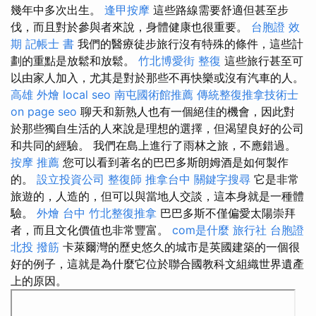
幾年中多次出生。
逢甲按摩
這些路線需要舒適但甚至步
伐，而且對於參與者來說，身體健康也很重要。
台胞證 效
期
記帳士 書
我們的醫療徒步旅行沒有特殊的條件，這些計
劃的重點是放鬆和放鬆。
竹北博愛街 整復
這些旅行甚至可
以由家人加入，尤其是對於那些不再快樂或沒有汽車的人。
高雄 外燴
local seo
南屯國術館推薦
傳統整復推拿技術士
on page seo
聊天和新熟人也有一個絕佳的機會，因此對
於那些獨自生活的人來說是理想的選擇，但渴望良好的公司
和共同的經驗。 我們在島上進行了雨林之旅，不應錯過。
按摩 推薦
您可以看到著名的巴巴多斯朗姆酒是如何製作
的。
設立投資公司
整復師
推拿台中
關鍵字搜尋
它是非常
旅遊的，人造的，但可以與當地人交談，這本身就是一種體
驗。
外燴 台中
竹北整復推拿
巴巴多斯不僅偏愛太陽崇拜
者，而且文化價值也非常豐富。
com是什麼
旅行社 台胞證
北投 撥筋
卡萊爾灣的歷史悠久的城市是英國建築的一個很
好的例子，這就是為什麼它位於聯合國教科文組織世界遺產
上的原因。