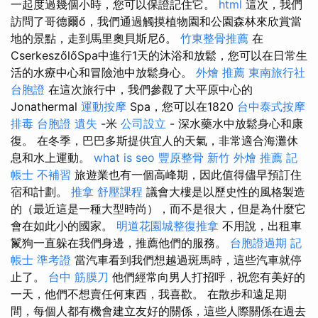
一起度過幾個小時，您可以保證記住它。
html
這次，我們
訪問了哥德爾ő，我們通過觸摸植物園和公園森林來欣賞當
地的景點，走到馬里奧貝斯尼ő。
竹東整骨推薦
在
CserkeszőlőSpa中進行1天的沐浴和放鬆，您可以在日常生
活的水療中心和冒險池中放鬆身心。
外燴 推薦
東南旅行社
台胞證
在這次旅行中，我們參觀了大平原中心的
Jonathermal
運動按摩
Spa，您可以在1820
台中泰式按摩
排毒
台胞證 遺失
-米
公司設立
- 深水藥水中放鬆身心和康
復。 在冬季，巴巴多斯提供宜人的天氣，非常適合海灘休
息和水上運動。
what is seo
豐原整骨
新竹 外燴 推薦
記
帳士 不補習
旅遊業也有一個高峰期，因此值得儘早預訂住
宿和計劃。
推拿
舒壓課程
議會大樓是以歷史性的風格製造
的（最近這是一種大型時尚），而不是很大，但是為什麼它
會在如此小的國家。
明道花園城整復推拿
不用說，出租車
鬣狗一直躲在我們身邊，推薦他們的服務。
台胞證過期
記
帳士 準考證
當汽車看到我們想越過斑馬時，這些汽車就停
止了。
台中 筋膜刀
他們經常向男人打招呼，祝您有美好的
一天，他們不想賣任何東西，我喜歡。 在散步和遠足期
間，每個人都有機會建立友好的關係，這些人際關係在過去