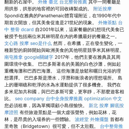
翻新的石屋中。
外燴 臺北
台北整骨推薦
其中一間餐廳是
用拱形，拱形的地窖裡的可回收磚製成的。
附近按摩
Spondi在雅典的Panathenaic體育場附近，在1990年代中
期首次開放，但其美食促進是21世紀的現象。
外燴茶點
台
中 整骨 dcard
自2001年以來，這家餐廳的幻想現代美食已
被授予包括兩位米其林明星在內的希臘最好的餐廳之一。
文心路 按摩
seo是什么
然而，在希臘，正在發生變化，一
種新型的廚師開始與歐洲美食的其他明星競爭米其林明星。
南屯推拿
google關鍵字
2017年，他們主要在雅典及其周
圍環境中收集。 巴巴多斯著名的美麗的白色沙灘，例如起
重機海灘和巴西巴海灘。 這些海灘是放鬆和曬日光浴的理
想選擇。 巴巴多斯是潛水，浮潛和衝浪者的理想場所。 島
上的珊瑚礁和乾淨的水為水運動提供了很多機會。 我們在
多米尼加共和國，與巴巴多斯可愛，更寧靜，不那麼遊客相
比。
seo company
台中全身按摩推薦
optimization 中文
您必須租車，因為單獨環顧小島很愉快。
新北 按摩
腳底按
摩證照
有些旅遊景點是一個大虛張聲勢，例如花林，花
林，是昂貴的入場券的一些體驗。
波經堂
外燴擺盤
首都布
里奇敦（Bridgetown）很可愛，但不太壯觀。
台中整骨推