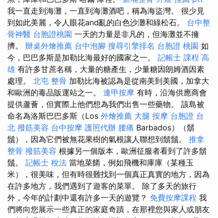
我一直走到海灘，一直到海灘酒吧，稱為海盜灣。 很少見
到如此美麗，令人眼花and亂的白色沙灘和綠松石。
台中整
骨神醫
台胞證桃園
一天的力量是非凡的，但海灘並不擁
擠。
辦桌外燴推薦
台中泡腳
搜尋引擎排名
台胞證 桃園
如
今，巴巴多斯是加勒比海最好的國家之一。
記帳士 課程 高
雄
有許多甘蔗名稱，大量的糖產生，少量糖因朗姆酒因素
處理。
北屯 整骨
加勒比海被認為是從南美到美國，加拿大
和歐洲的毒品販運站之一。
逢甲按摩
有時，沿海供應商會
提供蘆薈，但實際上他們想為我們出售一些藥物。 該島被
命名為洛斯巴巴多斯（Los
外燴推薦
大腿 按摩
台胞證 台
北
撥筋美容
台中按摩
護照代辦
腰痛
Barbados）（鬍
鬚），因為它們被無花果樹的氣根讓人聯想到鬍鬚。
推拿
整骨
撥筋美容
根據另一個版本，歐洲征服者看到了許多鬍
鬚。
記帳士 稅法
當地菜餚，例如飛機和庫庫（某種玉
米），很美味，但有時很難找到一個真正真實的地方，因為
在許多地方，我們遇到了遊客的菜單。 除了多天的旅行
外，今年的計劃中還有許多一天的遊覽？
免費按摩課程
我
們將向您展示一些真正的家庭奇蹟，在那裡您與家人或朋友