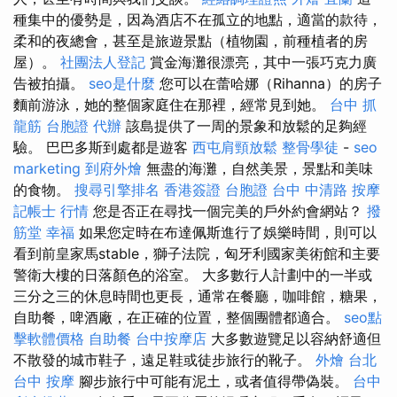
種集中的優勢是，因為酒店不在孤立的地點，適當的款待，
柔和的夜總會，甚至是旅遊景點（植物園，前種植者的房
屋）。
社團法人登記
賞金海灘很漂亮，其中一張巧克力廣
告被拍攝。
seo是什麼
您可以在蕾哈娜（Rihanna）的房子
麵前游泳，她的整個家庭住在那裡，經常見到她。
台中 抓
龍筋
台胞證 代辦
該島提供了一周的景象和放鬆的足夠經
驗。 巴巴多斯到處都是遊客
西屯肩頸放鬆
整骨學徒
-
seo
marketing
到府外燴
無盡的海灘，自然美景，景點和美味
的食物。
搜尋引擎排名
香港簽證 台胞證
台中 中清路 按摩
記帳士 行情
您是否正在尋找一個完美的戶外約會網站？
撥
筋堂 幸福
如果您定時在布達佩斯進行了娛樂時間，則可以
看到前皇家馬stable，獅子法院，匈牙利國家美術館和主要
警衛大樓的日落顏色的浴室。 大多數行人計劃中的一半或
三分之三的休息時間也更長，通常在餐廳，咖啡館，糖果，
自助餐，啤酒廠，在正確的位置，整個團體都適合。
seo點
擊軟體價格
自助餐
台中按摩店
大多數遊覽足以容納舒適但
不散發的城市鞋子，遠足鞋或徒步旅行的靴子。
外燴 台北
台中 按摩
腳步旅行中可能有泥土，或者值得帶偽裝。
台中