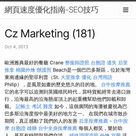
網頁速度優化指南-SEO技巧
Cz Marketing (181)
Oct 4, 2013
歐洲雅典最好的餐廳 Crane
整復師證照
台胞證 遺失
后里
推拿
桃園外燴
辦護照
Beach是一個巴巴多斯區，位於海灣
東南邊緣的聖菲利普（St.
大里推拿
優化 台灣用語
Philip），是風景如畫的歷史悠久的目的地。
台中按摩推薦
它的名字可以追溯到英國殖民時代，當時貨船經常去港口旅
行，沿海最高的沿海懸崖頂上的起重機幫助他們卸載和卸
載。
記帳士 考試 難度
如今，這個廣闊的海灘被慶祝為巴
巴多斯沿海度假中最美好的地方之一。 在我們在城市散步
期間，真正感動了我們的人的友善
后里按摩推薦
-
台中按
摩
台胞證 雄獅
台中全身按摩推薦
每個人都笑，樂於助
人，甚至有時間與我們交談。
經絡調理證照
外燴 宜蘭
這