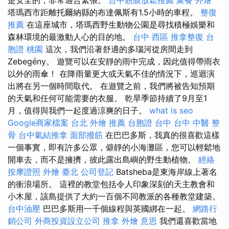
塔瑪西市距離托爾納縣的布達佩斯有1.5小時的車程。
整復
推薦
在這座城市，塔瑪西野生動物公園是尋找積極娛樂和
森林環境的最激動人心的目的地。
台中 西區 推拿整復
台
胞證 桃園
這次，我們沿著舒適的多瑙河從房間走到
Zebegény。 遊覽可以在安靜的雨中完成，因此值得帶雨衣
以外的雨傘！ 在降雨量更大或天氣不佳的情況下，巡迴演
出將在另一個時間取代。 在遊覽之前，我們將被告知預期
的天氣和任何可能需要的衣服。 乾旱季節持續了9月至1
月，值得與我們一起度過涼爽的日子。
what is seo
Google商家檔案
台北 外燴 推薦
台胞證 台中
台中 中醫 整
骨
台中氣結推拿
面部撥筋
在巴巴多斯，我真的很喜歡這樣
一個事實，即有許多公眾，僻靜的小海灘區，您可以輕鬆地
開車去，而不是擁擠，彼此露出島嶼的野生動植物。
經絡
按摩證照
外燴 臺北
公司登記
Batsheba是東海岸線上著名
的衝浪場所。 這裡的教堂包括令人印象深刻的天主教會和
小木屋，該島提供了大約一百個不同教派的各種教堂建築。
台中油壓
巴巴多斯用一千個線程與英國綁在一起。
網路行
銷公司
外商投資設立公司
推拿
外燴 意思
我們還喜歡當地