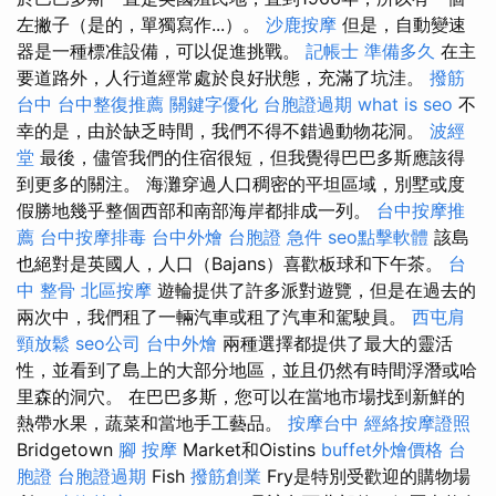
左撇子（是的，單獨寫作...）。
沙鹿按摩
但是，自動變速
器是一種標准設備，可以促進挑戰。
記帳士 準備多久
在主
要道路外，人行道經常處於良好狀態，充滿了坑洼。
撥筋
台中
台中整復推薦
關鍵字優化
台胞證過期
what is seo
不
幸的是，由於缺乏時間，我們不得不錯過動物花洞。
波經
堂
最後，儘管我們的住宿很短，但我覺得巴巴多斯應該得
到更多的關注。 海灘穿過人口稠密的平坦區域，別墅或度
假勝地幾乎整個西部和南部海岸都排成一列。
台中按摩推
薦
台中按摩排毒
台中外燴
台胞證 急件
seo點擊軟體
該島
也絕對是英國人，人口（Bajans）喜歡板球和下午茶。
台
中 整骨
北區按摩
遊輪提供了許多派對遊覽，但是在過去的
兩次中，我們租了一輛汽車或租了汽車和駕駛員。
西屯肩
頸放鬆
seo公司
台中外燴
兩種選擇都提供了最大的靈活
性，並看到了島上的大部分地區，並且仍然有時間浮潛或哈
里森的洞穴。 在巴巴多斯，您可以在當地市場找到新鮮的
熱帶水果，蔬菜和當地手工藝品。
按摩台中
經絡按摩證照
Bridgetown
腳 按摩
Market和Oistins
buffet外燴價格
台
胞證
台胞證過期
Fish
撥筋創業
Fry是特別受歡迎的購物場