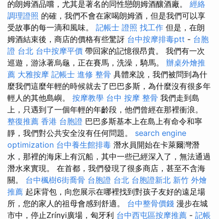
的朗姆酒品嚐，尤其是著名的同性戀朗姆酒釀酒廠。
經絡
調理證照
的確，我們不會在家喝朗姆酒，但是我們可以享
受故事的每一滴和風味。
記帳士 證照 找工作
但是，在朗
姆酒結束後，商店的價格有些驚訝
台中按摩排毒ptt
-
台胞
證 台北
台中按摩平價
帶回家的記憶很昂貴。 我們有一次
巡遊，游泳著烏龜，正在賽馬，洗澡，騎馬。
辦桌外燴推
薦
大雅按摩
記帳士 進修
整骨
具體來說，我們被問到為什
麼我們這麼年輕的時候就去了巴巴多斯，為什麼沒有很多年
輕人的其他島嶼。
按摩教學
台中 按摩 整骨
我們走到島
上，只遇到了一個年輕的年齡段，他們曾經在那裡衝浪。
整復推薦
香港 台胞證
巴巴多斯基本上在島上有命令和寧
靜，我們對公共安全沒有任何問題。
search engine
optimization
台中養生館排毒
潛水員開始在卡萊爾灣潛
水，那裡的海床上有沉船，其中一些已經深入了，無法通過
潛水來實現。 在首都，我們發現了很多商店，甚至不含海
關。
台中楓樹6街喬骨
台胞證 台北
台胞證新北
新竹 外燴
推薦
起床背包，向您展示在哪裡找到對孩子友好的遠足場
所，您的家人的祖母會感到舒適。
台中整骨價錢
漫步在城
市中，停止Zrínyi廣場，匈牙利
台中西屯區按摩推薦
-
記帳